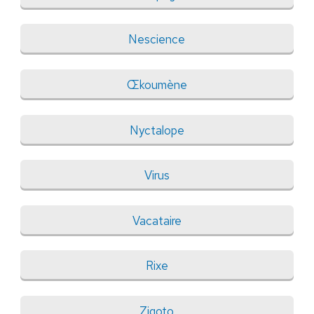
Nescience
Œkoumène
Nyctalope
Virus
Vacataire
Rixe
Zigoto