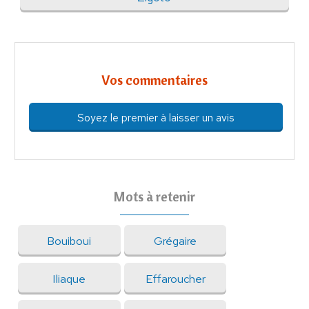
Vos commentaires
Soyez le premier à laisser un avis
Mots à retenir
Bouiboui
Grégaire
Iliaque
Effaroucher