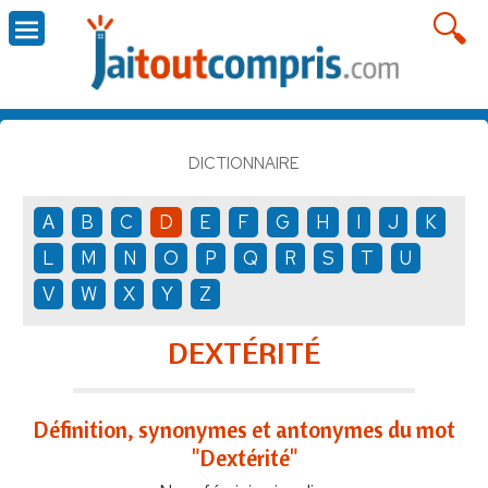
DICTIONNAIRE
A
B
C
D
E
F
G
H
I
J
K
L
M
N
O
P
Q
R
S
T
U
V
W
X
Y
Z
DEXTÉRITÉ
Définition, synonymes et antonymes du mot
"Dextérité"