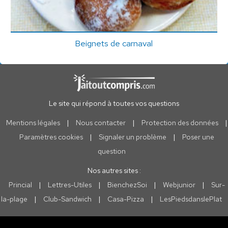
Beignets de carnaval
Le site qui répond à toutes vos questions
Mentions légales
|
Nous contacter
|
Protection des données
|
Paramètres cookies
|
Signaler un problème
|
Poser une
question
Nos autres sites :
Princial
|
Lettres-Utiles
|
BienchezSoi
|
Webjunior
|
Sur-
la-plage
|
Club-Sandwich
|
Casa-Pizza
|
LesPiedsdanslePlat