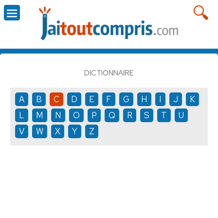
DICTIONNAIRE
A
B
C
D
E
F
G
H
I
J
K
L
M
N
O
P
Q
R
S
T
U
V
W
X
Y
Z