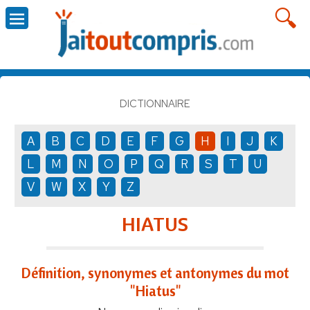
DICTIONNAIRE
A
B
C
D
E
F
G
H
I
J
K
L
M
N
O
P
Q
R
S
T
U
V
W
X
Y
Z
HIATUS
Définition, synonymes et antonymes du mot
"Hiatus"