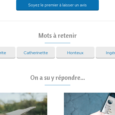
Soyez le premier à laisser un avis
Mots à retenir
rite
Catherinette
Honteux
Ingé
On a su y répondre...