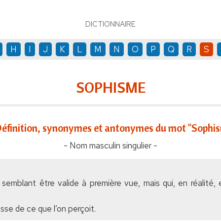
DICTIONNAIRE
H
I
J
K
L
M
N
O
P
Q
R
S
SOPHISME
éfinition, synonymes et antonymes du mot "Sophi
- Nom masculin singulier -
semblant être valide à première vue, mais qui, en réalité,
usse de ce que l’on perçoit.