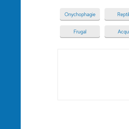
Onychophagie
Repti
Frugal
Acqu