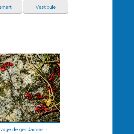
emart
Vestibule
evage de gendarmes ?