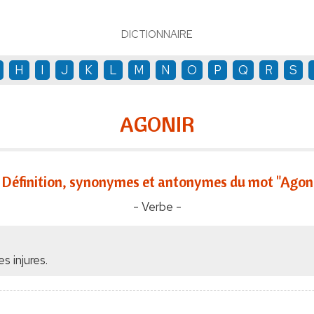
DICTIONNAIRE
H
I
J
K
L
M
N
O
P
Q
R
S
AGONIR
Définition, synonymes et antonymes du mot "Agoni
- Verbe -
 injures.