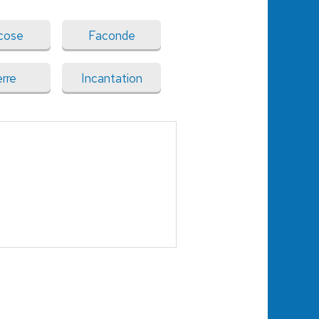
cose
Faconde
erre
Incantation