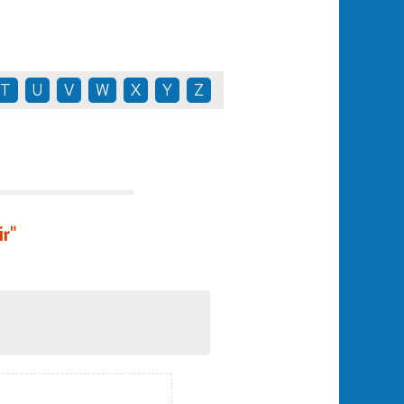
T
U
V
W
X
Y
Z
r"