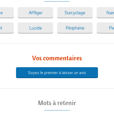
le
Affliger
Surcyclage
Nar
it
Lucide
Périphérie
Pi
Vos commentaires
Soyez le premier à laisser un avis
Mots à retenir