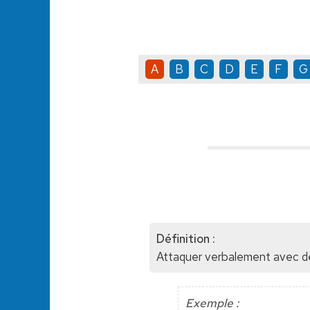
A
B
C
D
E
F
G
Définition :
Attaquer verbalement avec des
Exemple :