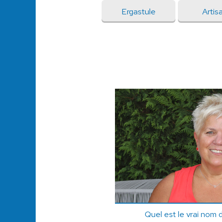
Ergastule
Artis
Quel est le vrai nom