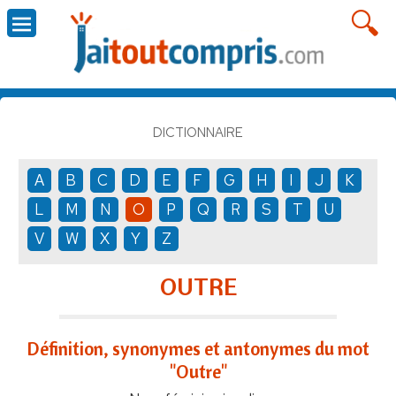
DICTIONNAIRE
A
B
C
D
E
F
G
H
I
J
K
L
M
N
O
P
Q
R
S
T
U
V
W
X
Y
Z
OUTRE
Définition, synonymes et antonymes du mot
"Outre"