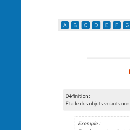
A
B
C
D
E
F
G
Définition :
Etude des objets volants non 
Exemple :