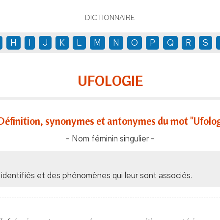
DICTIONNAIRE
H
I
J
K
L
M
N
O
P
Q
R
S
UFOLOGIE
Définition, synonymes et antonymes du mot "Ufolog
- Nom féminin singulier -
identifiés et des phénomènes qui leur sont associés.