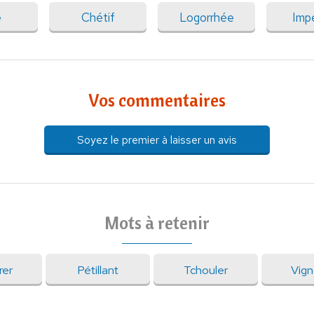
e
Chétif
Logorrhée
Impé
Vos commentaires
Soyez le premier à laisser un avis
Mots à retenir
rer
Pétillant
Tchouler
Vign