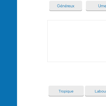
Généreux
Urn
Tropique
Labou