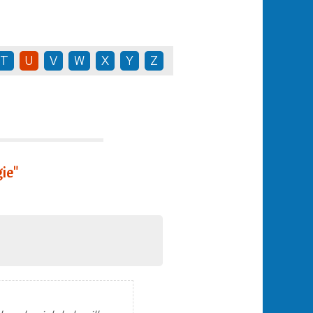
T
U
V
W
X
Y
Z
ie"