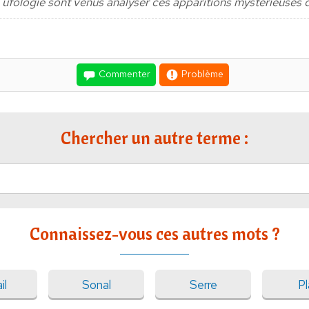
'ufologie sont venus analyser ces apparitions mystérieuses dan
Commenter
Problème
Chercher un autre terme :
Connaissez-vous ces autres mots ?
il
Sonal
Serre
Pl