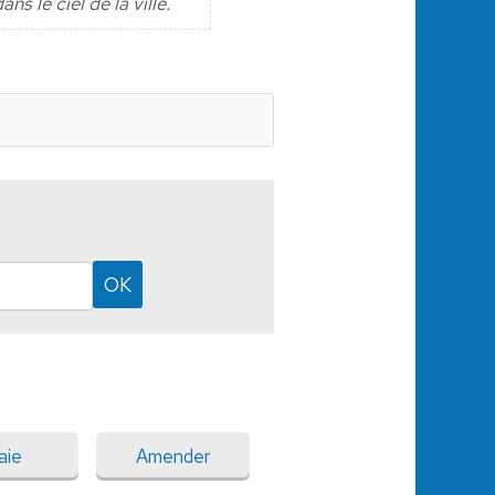
s le ciel de la ville.
aie
Amender