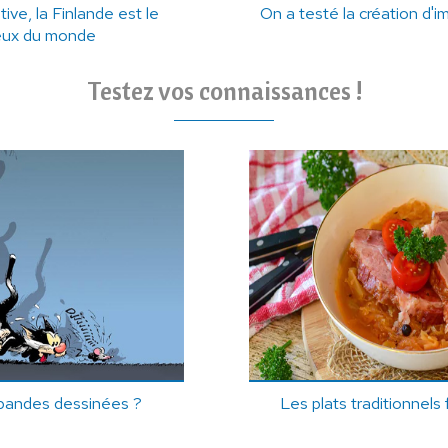
ve, la Finlande est le
On a testé la création d'i
reux du monde
Testez vos connaissances !
bandes dessinées ?
Les plats traditionnels 