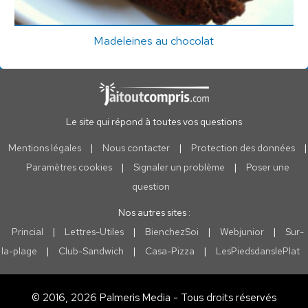
Madeleines au chocolat
Le site qui répond à toutes vos questions
Mentions légales
|
Nous contacter
|
Protection des données
|
Paramètres cookies
|
Signaler un problème
|
Poser une
question
Nos autres sites :
Princial
|
Lettres-Utiles
|
BienchezSoi
|
Webjunior
|
Sur-
la-plage
|
Club-Sandwich
|
Casa-Pizza
|
LesPiedsdanslePlat
© 2016, 2026 Palmeris Media - Tous droits réservés