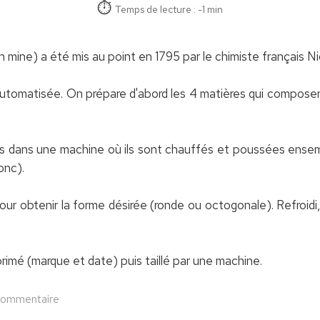
Temps de lecture : -1 min
n mine) a été mis au point en 1795 par le chimiste français 
 automatisée. On prépare d'abord les 4 matières qui composent 
dans une machine où ils sont chauffés et poussées ensemb
onc).
r obtenir la forme désirée (ronde ou octogonale). Refroidi,
imé (marque et date) puis taillé par une machine.
commentaire