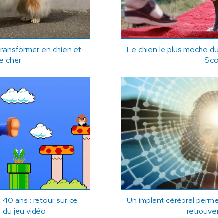
ransformer en chien et
Le chien le plus moche d
te cher
Sco
40 ans : retour sur ce
Un implant cérébral per
 du jeu vidéo
retrouver