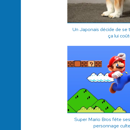
Un Japonais décide de se t
ça lui coû
Super Mario Bros fête ses 
personnage culte