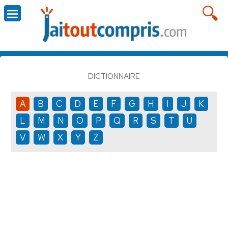
DICTIONNAIRE
A
B
C
D
E
F
G
H
I
J
K
L
M
N
O
P
Q
R
S
T
U
V
W
X
Y
Z