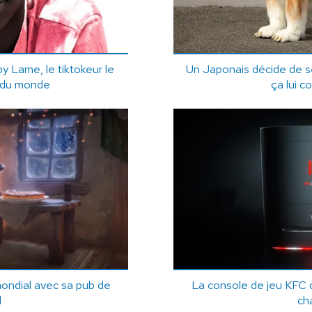
 Lame, le tiktokeur le
Un Japonais décide de s
e du monde
ça lui c
mondial avec sa pub de
La console de jeu KFC q
l
ch