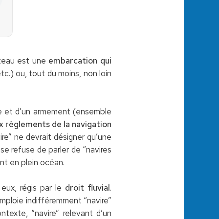
ateau est une
embarcation qui
 etc.) ou, tout du moins, non loin
ge et d’un armement (ensemble
ux règlements de la navigation
vire” ne devrait désigner qu’une
 se refuse de parler de “navires
nt en plein océan.
 eux, régis par le
droit fluvial
.
 emploie indifféremment “navire”
texte, “navire” relevant d’un