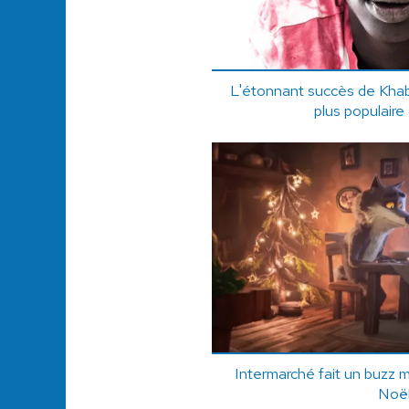
L'étonnant succès de Khaby
plus populair
Intermarché fait un buzz 
Noë