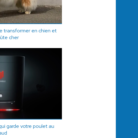
e transformer en chien et
oûte cher
ui garde votre poulet au
aud