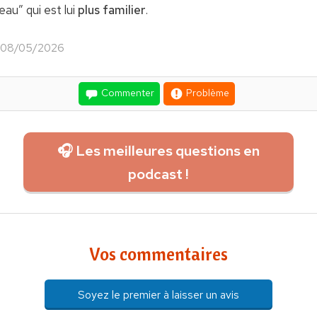
au” qui est lui
plus familier
.
le 08/05/2026
Commenter
Problème
🎧 Les meilleures questions en
podcast !
Vos commentaires
Soyez le premier à laisser un avis