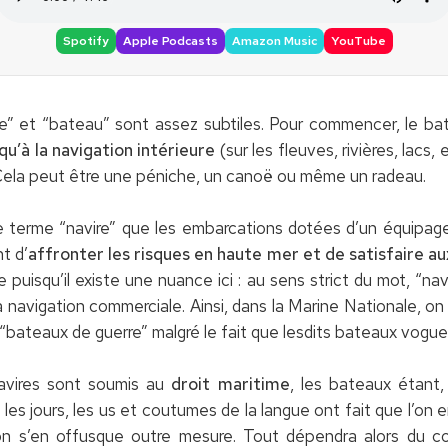
Spotify
Apple Podcasts
Amazon Music
YouTube
re” et “bateau” sont assez subtiles. Pour commencer, le b
u’à la navigation intérieure
(sur les fleuves, rivières, lacs,
. Cela peut être une péniche, un canoë ou même un radeau.
le terme “navire” que les embarcations dotées d’un équipa
t d’
affronter les risques en haute mer et de satisfaire a
e puisqu’il existe une nuance ici : au sens strict du mot, “na
 navigation commerciale. Ainsi, dans la Marine Nationale, on
 “bateaux de guerre” malgré le fait que lesdits bateaux vogue
navires sont soumis au
droit maritime
, les bateaux étant,
les jours, les us et coutumes de la langue ont fait que l’on
 s’en offusque outre mesure. Tout dépendra alors du con