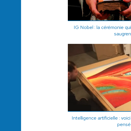
IG Nobel : la cérémonie qu
saugre
Intelligence artificielle : voic
pensé