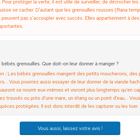
Pour protéger la verte, il est utile de surveiller, de décrocher le
uisse se cacher. D'autant que les grenouilles rousses (Rana tempo
e peuvent pas s’accoupler avec succès. Elles appartiennent à des
mportantes.
s bébés grenouilles. Que doit-on leur donner à manger ?
n :
Les bébés grenouilles mangent des petits moucherons, des p
s… Vous pourriez aussi essayer de leur donner de la viande haché
Ils sauront se nourrir eux-mêmes et vivront plus longtemps qu’en ca
vez trouvés ou près d’une mare, un étang ou un point d’eau… Vou
spèces protégées. Il est donc interdit de les capturer ou les tuer.
Vous aussi, laissez votre avis !