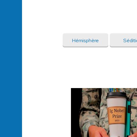
Hémisphère
Sédit