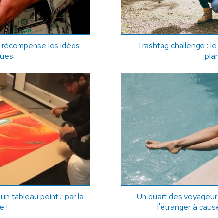
i récompense les idées
Trashtag challenge : le 
nues
pla
i un tableau peint... par la
Un quart des voyageurs
e !
l'étranger à caus