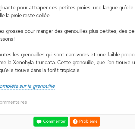
 gluante pour attraper ces petites proies, une langue qu’ell
e la proie reste collée.
sez grosses pour manger des grenouilles plus petites, des 
issons !
es les grenouilles qui sont carnivores et une faible propo
mme la Xenohyla truncata. Cette grenouille, que l’on trouve 
u’elle trouve dans la forêt tropicale.
omplète sur la grenouille
commentaires
Commenter
Problème