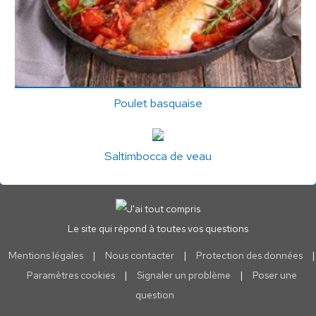
Poulet basquaise
Saltimbocca de veau
Le site qui répond à toutes vos questions
Mentions légales
|
Nous contacter
|
Protection des données
|
Paramètres cookies
|
Signaler un problème
|
Poser une
question