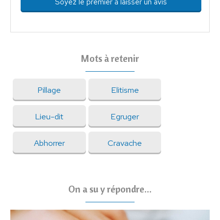
Soyez le premier à laisser un avis
Mots à retenir
Pillage
Elitisme
Lieu-dit
Egruger
Abhorrer
Cravache
On a su y répondre...