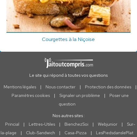
Courgettes à la Niçoise
Le site qui répond à toutes vos questions
Mentions légales
|
Nous contacter
|
Protection des données
|
Paramètres cookies
|
Signaler un problème
|
Poser une
question
Nos autres sites :
Princial
|
Lettres-Utiles
|
BienchezSoi
|
Webjunior
|
Sur-
la-plage
|
Club-Sandwich
|
Casa-Pizza
|
LesPiedsdanslePlat