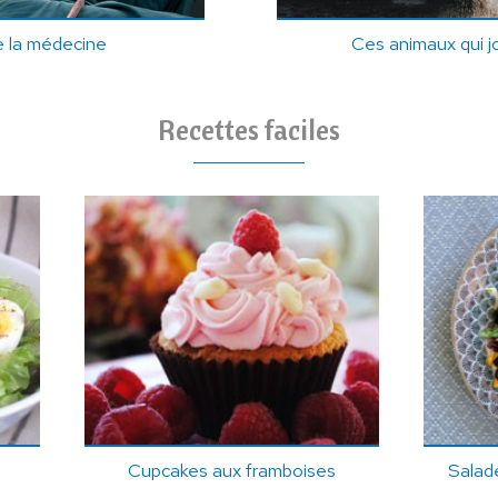
e la médecine
Ces animaux qui j
Recettes faciles
Cupcakes aux framboises
Salade