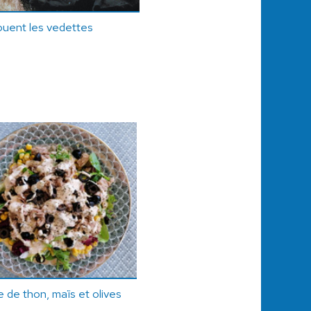
ouent les vedettes
 de thon, maïs et olives