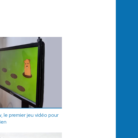
 le premier jeu vidéo pour
ien