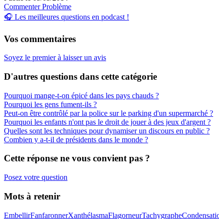
Commenter
Problème
🎧 Les meilleures questions en podcast !
Vos commentaires
Soyez le premier à laisser un avis
D'autres questions dans cette catégorie
Pourquoi mange-t-on épicé dans les pays chauds ?
Pourquoi les gens fument-ils ?
Peut-on être contrôlé par la police sur le parking d'un supermarché ?
Pourquoi les enfants n'ont pas le droit de jouer à des jeux d'argent ?
Quelles sont les techniques pour dynamiser un discours en public ?
Combien y a-t-il de présidents dans le monde ?
Cette réponse ne vous convient pas ?
Posez votre question
Mots à retenir
Embellir
Fanfaronner
Xanthélasma
Flagorneur
Tachygraphe
Condensati