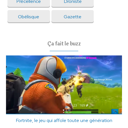
Précellence
Droniste
Obélisque
Gazette
Ça fait le buzz
Fortnite, le jeu qui affole toute une génération