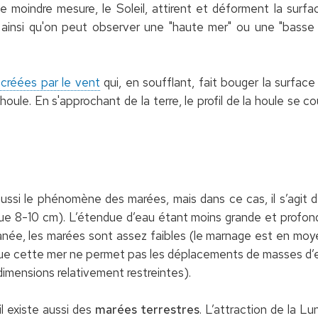
e moindre mesure, le Soleil, attirent et déforment la sur
ainsi qu'on peut observer une "haute mer" ou une "basse m
 créées par le vent
qui, en soufflant, fait bouger la surface
houle. En s'approchant de la terre, le profil de la houle se c
ussi le phénomène des marées, mais dans ce cas, il s’agit d
que 8-10 cm). L’étendue d’eau étant moins grande et profo
anée, les marées sont assez faibles (le marnage est en m
t que cette mer ne permet pas les déplacements de masses d’
dimensions relativement restreintes).
il existe aussi des
marées terrestres
. L’attraction de la 