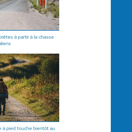
rêtes à partir à la chasse
aliens
 à pied touche bientôt au