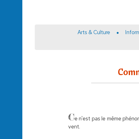
Arts & Culture
Infor
Comme
C
e n'est pas le même phéno
vent.