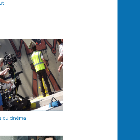
ut
s du cinéma