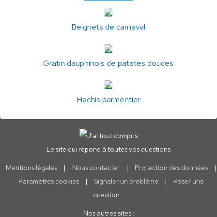
Beignets de carnaval
Gratin dauphinois de patates douces
Hachis parmentier
Le site qui répond à toutes vos questions
Mentions légales
|
Nous contacter
|
Protection des données
|
Paramètres cookies
|
Signaler un problème
|
Poser une
question
Nos autres sites :