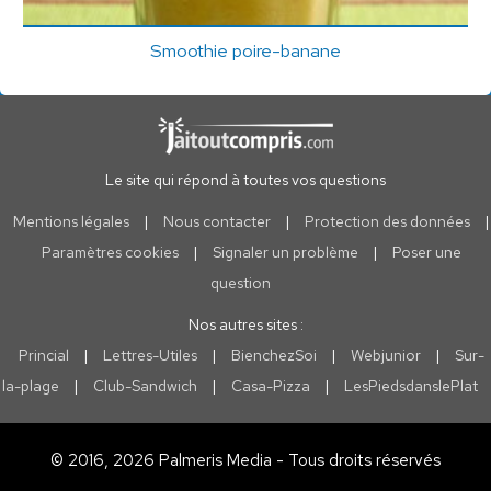
Smoothie poire-banane
Le site qui répond à toutes vos questions
Mentions légales
|
Nous contacter
|
Protection des données
|
Paramètres cookies
|
Signaler un problème
|
Poser une
question
Nos autres sites :
Princial
|
Lettres-Utiles
|
BienchezSoi
|
Webjunior
|
Sur-
la-plage
|
Club-Sandwich
|
Casa-Pizza
|
LesPiedsdanslePlat
© 2016, 2026 Palmeris Media - Tous droits réservés