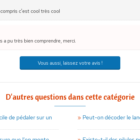
 compris c'est cool très cool
ns a pu très bien comprendre, merci.
Vous aussi, laissez votre avis !
D'autres questions dans cette catégorie
cile de pédaler sur un
Peut-on décoder le lan
mesure que l’on monte
Existe-t-il des pilules 