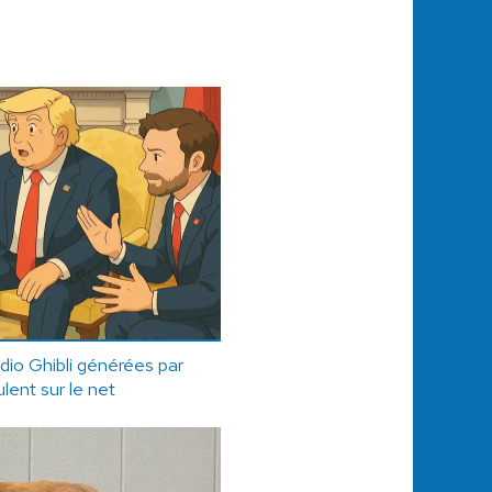
io Ghibli générées par
lent sur le net