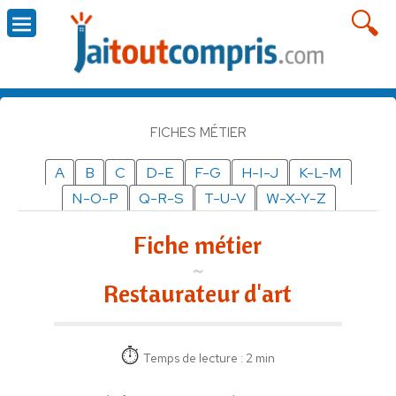
FICHES MÉTIER
A
B
C
D-E
F-G
H-I-J
K-L-M
N-O-P
Q-R-S
T-U-V
W-X-Y-Z
Fiche métier
Restaurateur d'art
Temps de lecture : 2 min