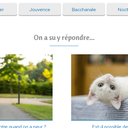
er
Jouvence
Bacchanale
Noct
On a su y répondre...
ntre quand on a peur ?
Est-il possible d