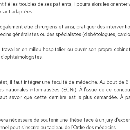
ntifié les troubles de ses patients, il pourra alors les orienter
ontact adaptées.
ement être chirurgiens et ainsi, pratiquer des interventions
cins généralistes ou des spécialistes (diabétologues, cardiol
ravailler en milieu hospitalier ou ouvrir son propre cabinet 
 d'ophtalmologistes.
éat, il faut intégrer une faculté de médecine. Au bout de 6 
 nationales informatisées (ECNi). À l'issue de ce concours
l faut savoir que cette dernière est la plus demandée. À pa
sera nécessaire de soutenir une thèse face à un jury d'exper
nel peut s'inscrire au tableau de l'Ordre des médecins.