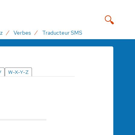
z
Verbes
Traducteur SMS
V
W-X-Y-Z