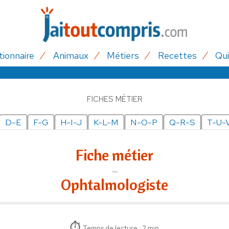
tionnaire
Animaux
Métiers
Recettes
Qui
FICHES MÉTIER
D-E
F-G
H-I-J
K-L-M
N-O-P
Q-R-S
T-U-
Fiche métier
Ophtalmologiste
Temps de lecture : 2 min