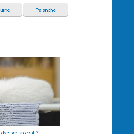
urne
Palanche
e dresser un chat ?