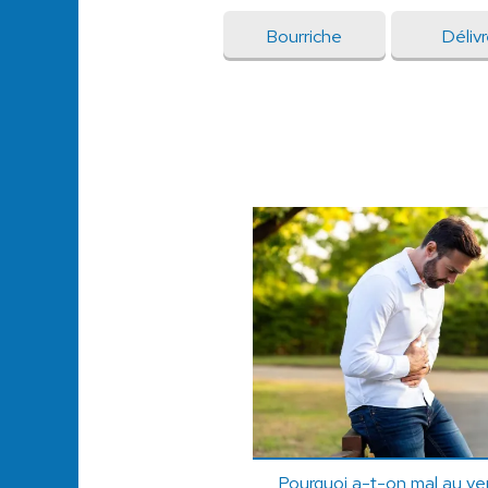
Bourriche
Délivr
Pourquoi a-t-on mal au ve