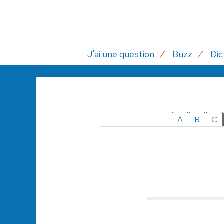
J'ai une question
Buzz
Dic
A
B
C