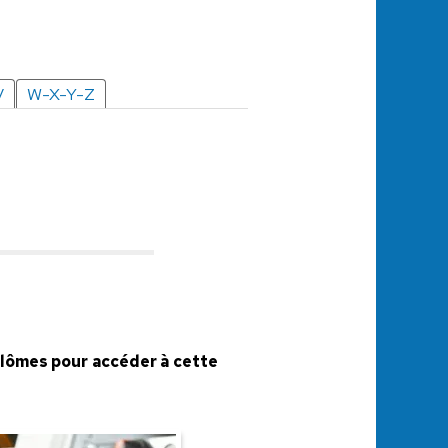
V
W-X-Y-Z
iplômes pour accéder à cette