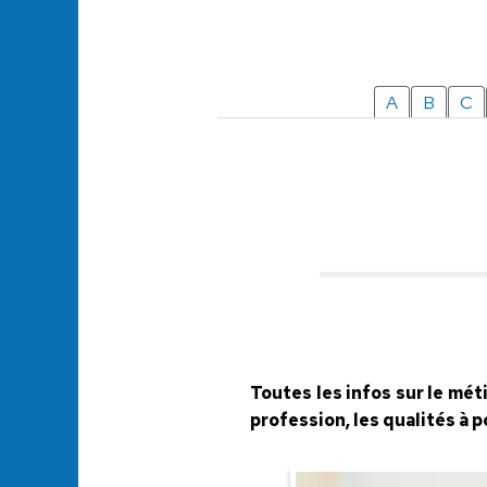
A
B
C
Toutes les infos sur le mét
profession, les qualités à