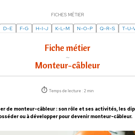
FICHES MÉTIER
D-E
F-G
H-I-J
K-L-M
N-O-P
Q-R-S
T-U-
Fiche métier
Monteur-câbleur
Temps de lecture : 2 min
ier de monteur-câbleur : son rôle et ses activités, les d
 posséder ou à développer pour devenir monteur-câbleur.