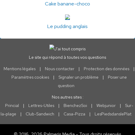
Cake banane-choco
Le pudding anglais
Le site qui répond à toutes vos questions
Mentions légales
|
Nous contacter
|
Protection des données
|
Paramètres cookies
|
Signaler un problème
|
Poser une
question
Nos autres sites :
Princial
|
Lettres-Utiles
|
BienchezSoi
|
Webjunior
|
Sur-
la-plage
|
Club-Sandwich
|
Casa-Pizza
|
LesPiedsdanslePlat
© 2016, 2026 Palmeris Media - Tous droits réservés