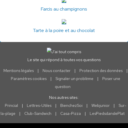
Farcis au champignons
Tarte à la poire et au chocolat
Le site qui répond à toutes vos questions
Mentions légales
|
Nous contacter
|
Protection des données
|
Paramètres cookies
|
Signaler un problème
|
Poser une
question
Nos autres sites :
Princial
|
Lettres-Utiles
|
BienchezSoi
|
Webjunior
|
Sur-
la-plage
|
Club-Sandwich
|
Casa-Pizza
|
LesPiedsdanslePlat