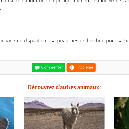
omposent le motif de son pelage, forment le modèle de ta
.
enacé de disparition : sa peau très recherchée pour sa be
Commenter
Problème
Découvrez d'autres animaux :