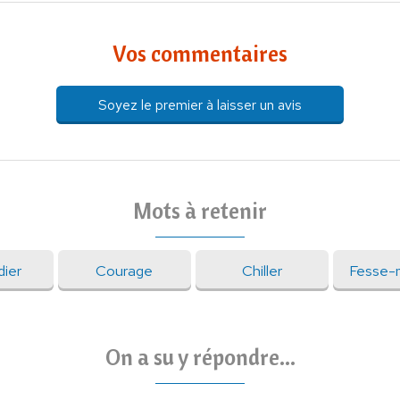
Vos commentaires
Soyez le premier à laisser un avis
Mots à retenir
ier
Courage
Chiller
Fesse-
On a su y répondre...