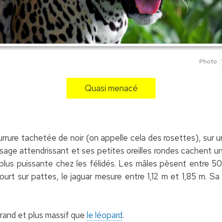
Photo :
Quasi menacé
urrure tachetée de noir (on appelle cela des rosettes), sur u
isage attendrissant et ses petites oreilles rondes cachent u
 plus puissante chez les félidés. Les mâles pèsent entre 5
ourt sur pattes, le jaguar mesure entre 1,12 m et 1,85 m. S
grand et plus massif que
le léopard
.