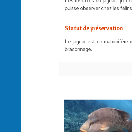
Les rosettes du jaguar, qui c
puisse observer chez les félins
Statut de préservation
Le jaguar est un mammifère m
braconnage.