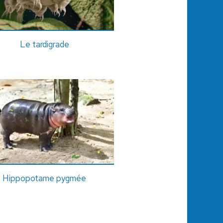
Le tardigrade
Hippopotame pygmée