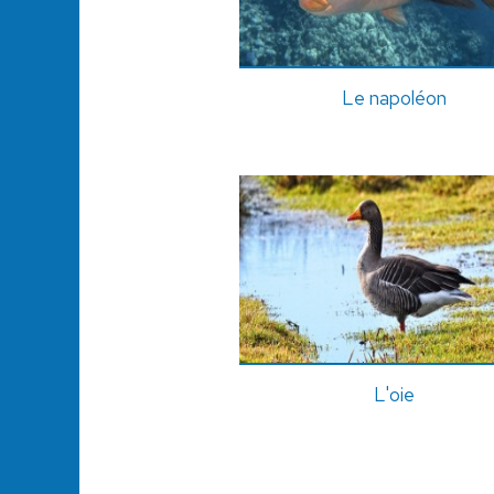
Le napoléon
L'oie