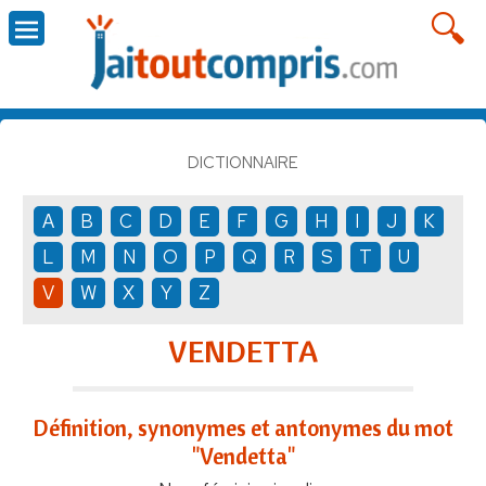
DICTIONNAIRE
A
B
C
D
E
F
G
H
I
J
K
L
M
N
O
P
Q
R
S
T
U
V
W
X
Y
Z
VENDETTA
Définition, synonymes et antonymes du mot
"Vendetta"