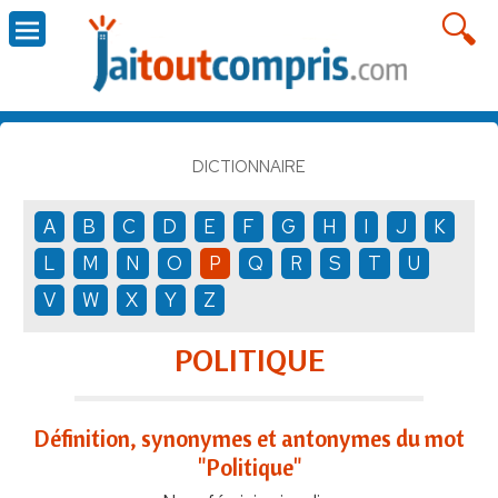
DICTIONNAIRE
A
B
C
D
E
F
G
H
I
J
K
L
M
N
O
P
Q
R
S
T
U
V
W
X
Y
Z
POLITIQUE
Définition, synonymes et antonymes du mot
"Politique"