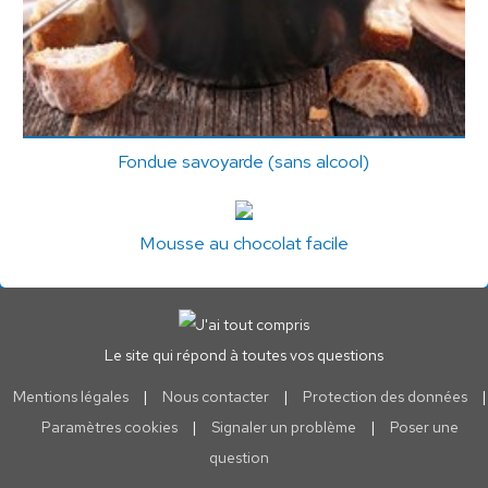
Fondue savoyarde (sans alcool)
Mousse au chocolat facile
Le site qui répond à toutes vos questions
Mentions légales
|
Nous contacter
|
Protection des données
|
Paramètres cookies
|
Signaler un problème
|
Poser une
question