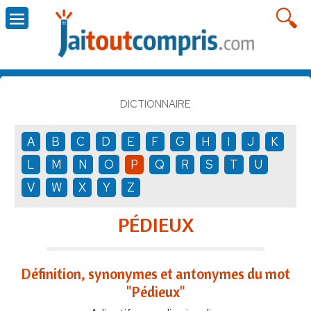
DICTIONNAIRE
A
B
C
D
E
F
G
H
I
J
K
L
M
N
O
P
Q
R
S
T
U
V
W
X
Y
Z
PÉDIEUX
Définition, synonymes et antonymes du mot
"Pédieux"