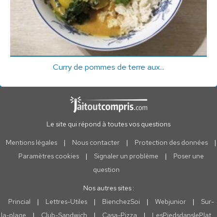
Curry de pommes de terre aux...
Le site qui répond à toutes vos questions
Mentions légales
|
Nous contacter
|
Protection des données
|
Paramètres cookies
|
Signaler un problème
|
Poser une
question
Nos autres sites :
Princial
|
Lettres-Utiles
|
BienchezSoi
|
Webjunior
|
Sur-
la-plage
|
Club-Sandwich
|
Casa-Pizza
|
LesPiedsdanslePlat