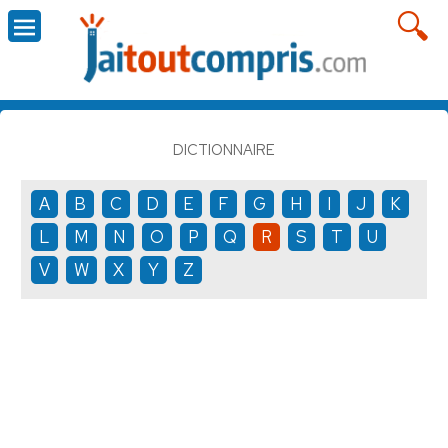
DICTIONNAIRE
A
B
C
D
E
F
G
H
I
J
K
L
M
N
O
P
Q
R
S
T
U
V
W
X
Y
Z