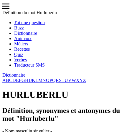
Définition du mot Hurluberlu
J'ai une question
Buzz
Dictionnaire
Animaux
Métiers
Recettes
Quiz
Verbes
Traducteur SMS
Dictionnaire
A
B
C
D
E
F
G
H
I
J
K
L
M
N
O
P
Q
R
S
T
U
V
W
X
Y
Z
HURLUBERLU
Définition, synonymes et antonymes du
mot "Hurluberlu"
- Nom masculin singulier -