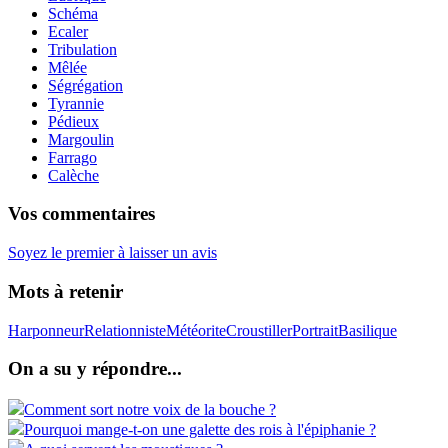
Schéma
Ecaler
Tribulation
Mêlée
Ségrégation
Tyrannie
Pédieux
Margoulin
Farrago
Calèche
Vos commentaires
Soyez le premier à laisser un avis
Mots à retenir
Harponneur
Relationniste
Météorite
Croustiller
Portrait
Basilique
On a su y répondre...
Comment sort notre voix de la bouche ?
Pourquoi mange-t-on une galette des rois à l'épiphanie ?