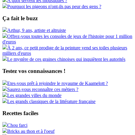
A quoi servent les moustiques ?
Pourquoi les pigeons n'ont-ils pas peur des gens ?
Ça fait le buzz
Arthur, 9 ans, artiste et altruiste
Offrez-vous toutes les consoles de jeux de l'histoire pour 1 million
d'euros
À 2 ans, ce petit prodige de la peinture vend ses toiles plusieurs
milliers d'euros
Le mystère de ces graines chinoises qui inquiètent les autorités
Testez vos connaissances !
Etes-vous prêt à rejoindre le royaume de Kaamelott ?
Saurez-vous reconnaître ces métiers ?
Les grandes villes du monde
Les grands classiques de la littérature française
Recettes faciles
Chou farci
Bricks au thon et à l'oeuf