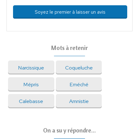
Soyez le premier à laisser un avis
Mots à retenir
Narcissique
Coqueluche
Mépris
Eméché
Calebasse
Amnistie
On a su y répondre...