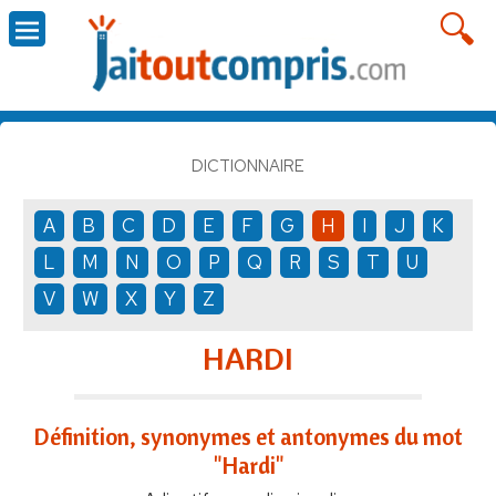
DICTIONNAIRE
A
B
C
D
E
F
G
H
I
J
K
L
M
N
O
P
Q
R
S
T
U
V
W
X
Y
Z
HARDI
Définition, synonymes et antonymes du mot
"Hardi"