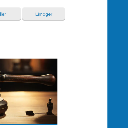
ller
Limoger