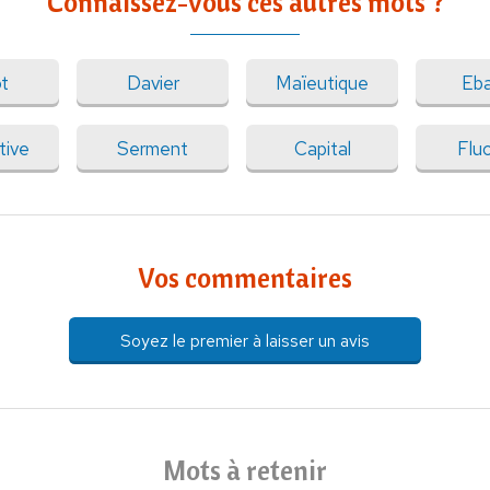
Connaissez-vous ces autres mots ?
t
Davier
Maïeutique
Eba
tive
Serment
Capital
Flu
Vos commentaires
Soyez le premier à laisser un avis
Mots à retenir