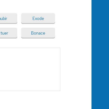
ubir
Exode
ctuer
Bonace