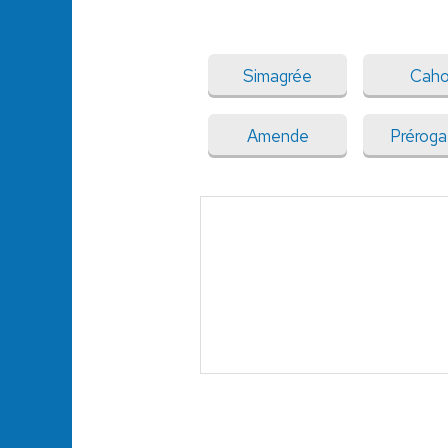
Simagrée
Caho
Amende
Préroga