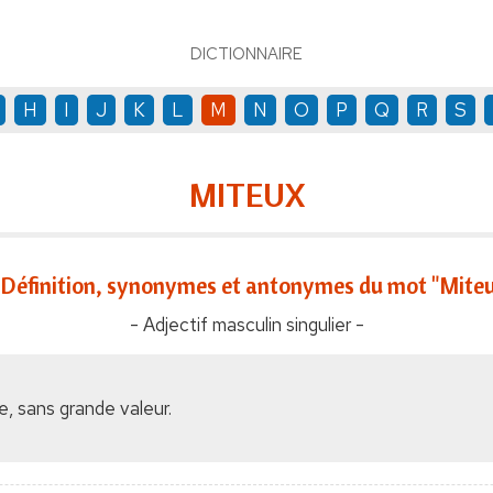
DICTIONNAIRE
H
I
J
K
L
M
N
O
P
Q
R
S
MITEUX
Définition, synonymes et antonymes du mot "Mite
- Adjectif masculin singulier -
, sans grande valeur.