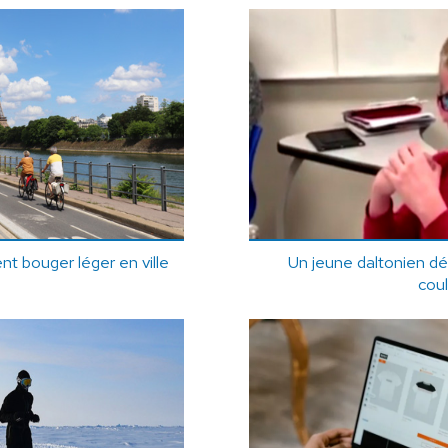
ent bouger léger en ville
Un jeune daltonien dé
cou