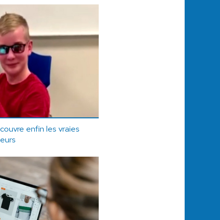
couvre enfin les vraies
leurs