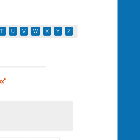
T
U
V
W
X
Y
Z
ux"