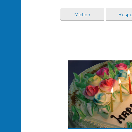
Miction
Respe