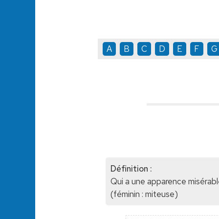
A
B
C
D
E
F
G
Définition :
Qui a une apparence misérable
(féminin : miteuse)