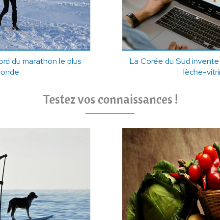
ord du marathon le plus
La Corée du Sud invente
monde
lèche-vitr
Testez vos connaissances !