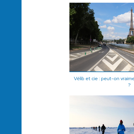
Vélib et cie : peut-on vraim
?