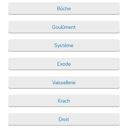
Bûche
Goulûment
Système
Exode
Vaissellerie
Krach
Droit