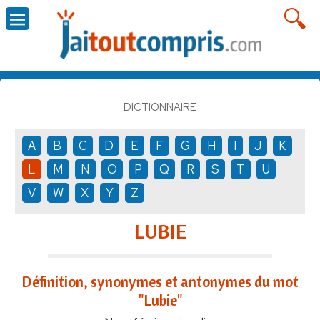
DICTIONNAIRE
A
B
C
D
E
F
G
H
I
J
K
L
M
N
O
P
Q
R
S
T
U
V
W
X
Y
Z
LUBIE
Définition, synonymes et antonymes du mot
"Lubie"