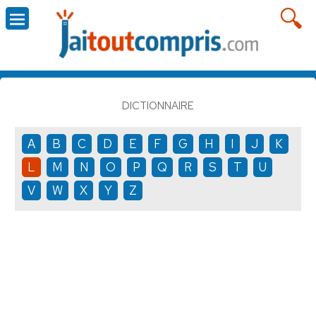
DICTIONNAIRE
A
B
C
D
E
F
G
H
I
J
K
L
M
N
O
P
Q
R
S
T
U
V
W
X
Y
Z