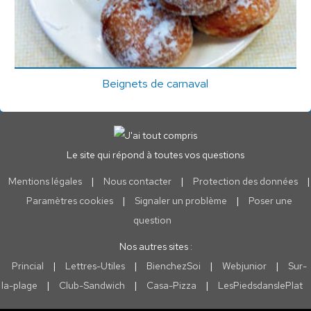
Beignets de carnaval
Le site qui répond à toutes vos questions
Mentions légales
|
Nous contacter
|
Protection des données
|
Paramètres cookies
|
Signaler un problème
|
Poser une
question
Nos autres sites :
Princial
|
Lettres-Utiles
|
BienchezSoi
|
Webjunior
|
Sur-
la-plage
|
Club-Sandwich
|
Casa-Pizza
|
LesPiedsdanslePlat