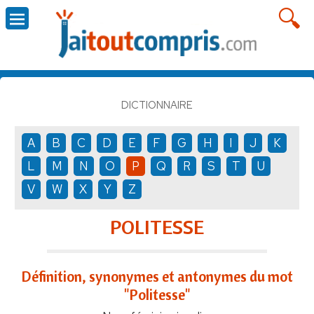
DICTIONNAIRE
A
B
C
D
E
F
G
H
I
J
K
L
M
N
O
P
Q
R
S
T
U
V
W
X
Y
Z
POLITESSE
Définition, synonymes et antonymes du mot
"Politesse"