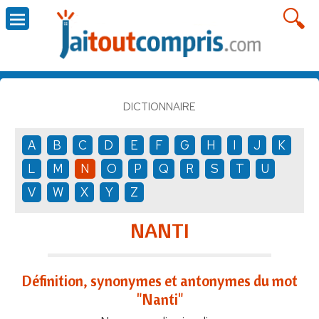
DICTIONNAIRE
A
B
C
D
E
F
G
H
I
J
K
L
M
N
O
P
Q
R
S
T
U
V
W
X
Y
Z
NANTI
Définition, synonymes et antonymes du mot
"Nanti"