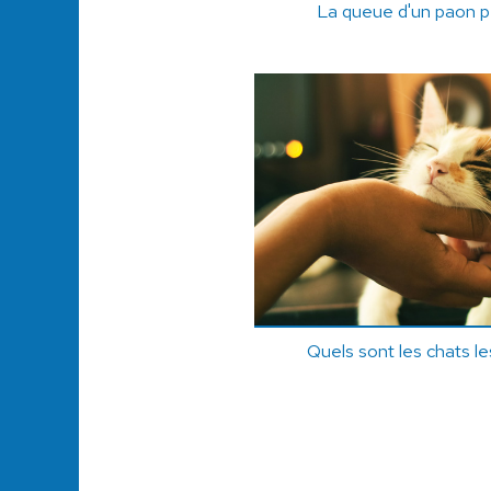
La queue d'un paon p
Quels sont les chats le