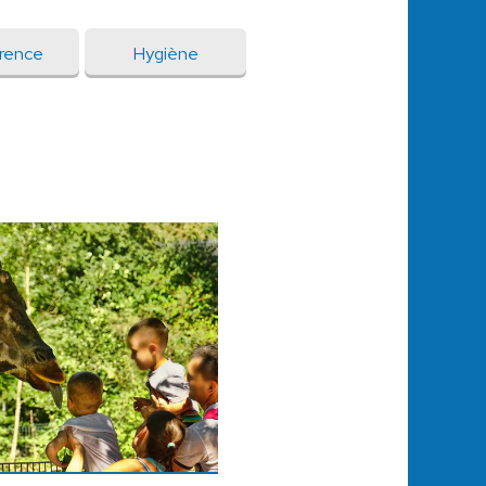
érence
Hygiène