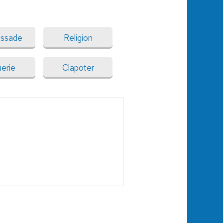
issade
Religion
erie
Clapoter