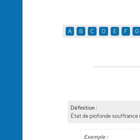
A
B
C
D
E
F
G
Définition :
État de profonde souffrance 
Exemple :