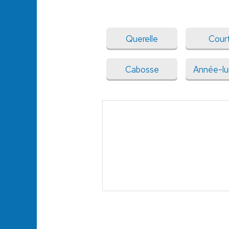
Querelle
Court
Cabosse
Année-lu