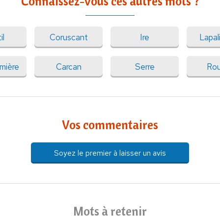
Connaissez-vous ces autres mots ?
il
Coruscant
Ire
Lapal
mière
Carcan
Serre
Rou
Vos commentaires
Soyez le premier à laisser un avis
Mots à retenir