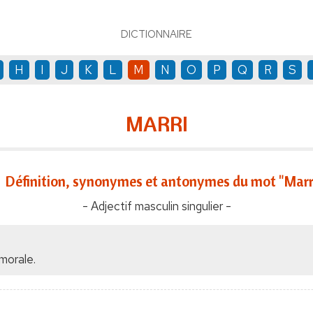
DICTIONNAIRE
H
I
J
K
L
M
N
O
P
Q
R
S
MARRI
Définition, synonymes et antonymes du mot "Marr
- Adjectif masculin singulier -
morale.