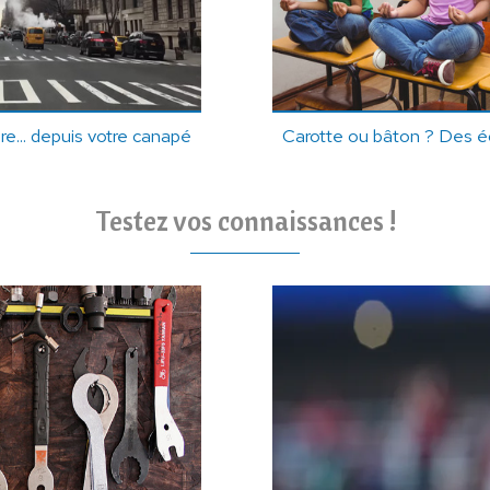
e... depuis votre canapé
Carotte ou bâton ? Des éc
Testez vos connaissances !