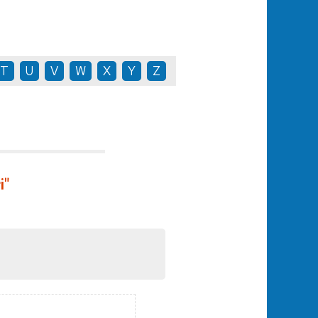
T
U
V
W
X
Y
Z
i"