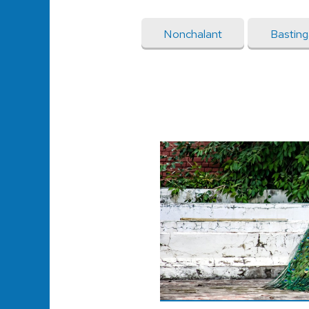
Nonchalant
Bastin