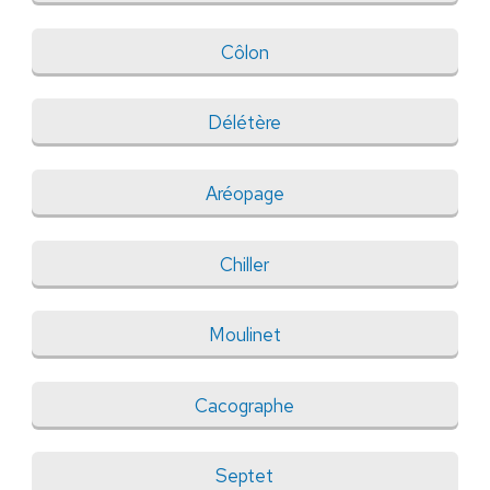
Côlon
Délétère
Aréopage
Chiller
Moulinet
Cacographe
Septet