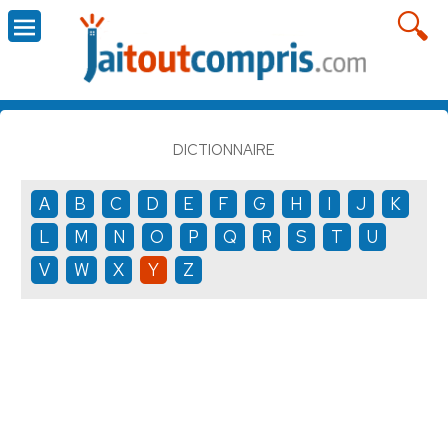
DICTIONNAIRE
A
B
C
D
E
F
G
H
I
J
K
L
M
N
O
P
Q
R
S
T
U
V
W
X
Y
Z