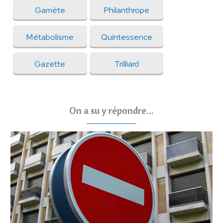
Gamète
Philanthrope
Métabolisme
Quintessence
Gazette
Trilliard
On a su y répondre...