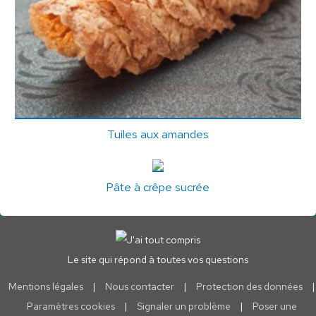
Tuiles aux amandes
Pâte à crêpe sucrée
Le site qui répond à toutes vos questions
Mentions légales
|
Nous contacter
|
Protection des données
|
Paramètres cookies
|
Signaler un problème
|
Poser une