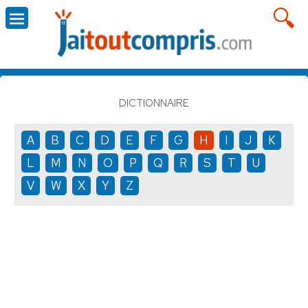
DICTIONNAIRE
A
B
C
D
E
F
G
H
I
J
K
L
M
N
O
P
Q
R
S
T
U
V
W
X
Y
Z