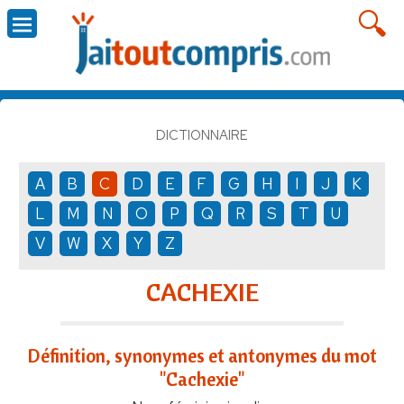
DICTIONNAIRE
A
B
C
D
E
F
G
H
I
J
K
L
M
N
O
P
Q
R
S
T
U
V
W
X
Y
Z
CACHEXIE
Définition, synonymes et antonymes du mot
"Cachexie"