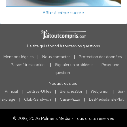
Pâte à crêpe sucrée
Le site qui répond à toutes vos questions
Mentions légales
|
Nous contacter
|
Protection des données
|
Paramètres cookies
|
Signaler un problème
|
Poser une
question
Nos autres sites :
Princial
|
Lettres-Utiles
|
BienchezSoi
|
Webjunior
|
Sur-
la-plage
|
Club-Sandwich
|
Casa-Pizza
|
LesPiedsdanslePlat
© 2016, 2026 Palmeris Media - Tous droits réservés