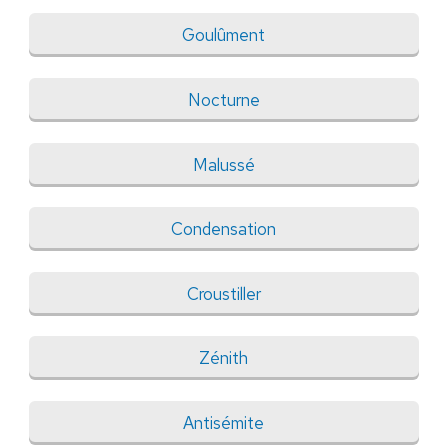
Goulûment
Nocturne
Malussé
Condensation
Croustiller
Zénith
Antisémite