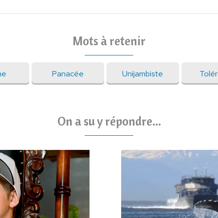
Mots à retenir
me
Panacée
Unijambiste
Tolé
On a su y répondre...