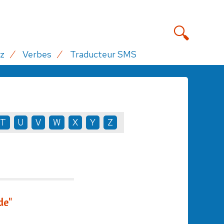
z
Verbes
Traducteur SMS
T
U
V
W
X
Y
Z
de"