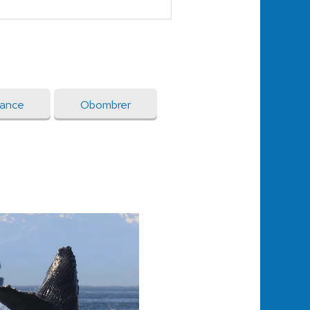
rance
Obombrer