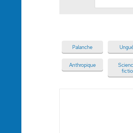
Palanche
Ungué
Anthropique
Scien
ficti