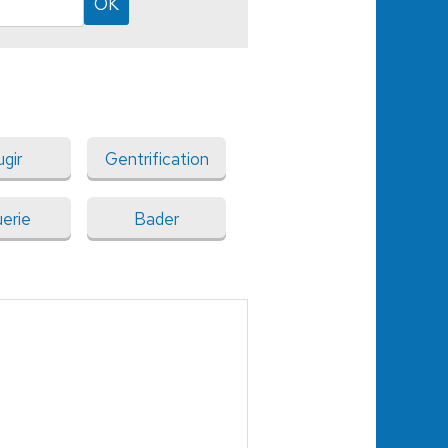
gir
Gentrification
erie
Bader