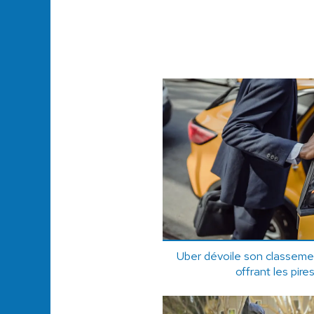
Uber dévoile son classemen
offrant les pir