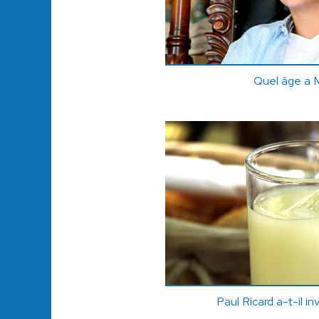
Quel âge a 
Paul Ricard a-t-il in