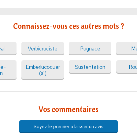
Connaissez-vous ces autres mots ?
al
Verbicruciste
Pugnace
Mu
ce-
Emberlucoquer
Sustentation
Rou
on
(s')
Vos commentaires
Soyez le premier à laisser un avis