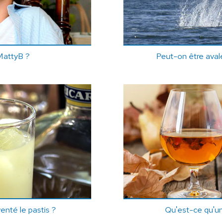
MattyB ?
Peut-on être aval
venté le pastis ?
Qu'est-ce qu'u