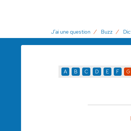
J'ai une question
Buzz
Dic
A
B
C
D
E
F
G