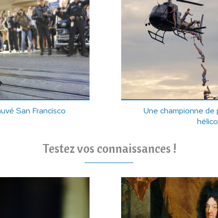
sauvé San Francisco
Une championne de p
hélico
Testez vos connaissances !