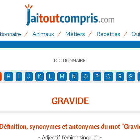
tionnaire
Animaux
Métiers
Recettes
Qui
DICTIONNAIRE
H
I
J
K
L
M
N
O
P
Q
R
S
GRAVIDE
Définition, synonymes et antonymes du mot "Gravi
- Adjectif féminin singulier -