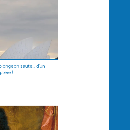
longeon saute... d'un
ptère !