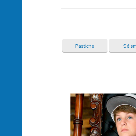
Pastiche
Séis