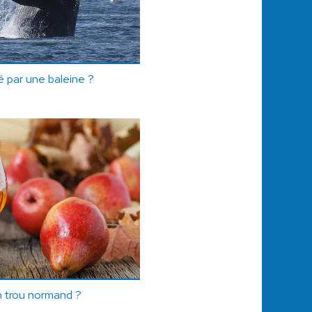
é par une baleine ?
n trou normand ?