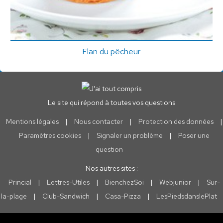
Flan du pêcheur
Le site qui répond à toutes vos questions
Mentions légales
|
Nous contacter
|
Protection des données
|
Paramètres cookies
|
Signaler un problème
|
Poser une
question
Nos autres sites :
Princial
|
Lettres-Utiles
|
BienchezSoi
|
Webjunior
|
Sur-
la-plage
|
Club-Sandwich
|
Casa-Pizza
|
LesPiedsdanslePlat