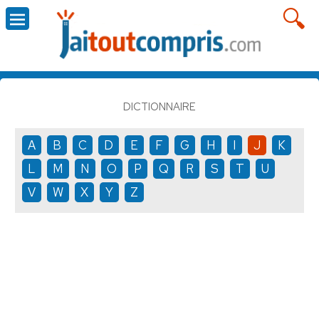
DICTIONNAIRE
A
B
C
D
E
F
G
H
I
J
K
L
M
N
O
P
Q
R
S
T
U
V
W
X
Y
Z