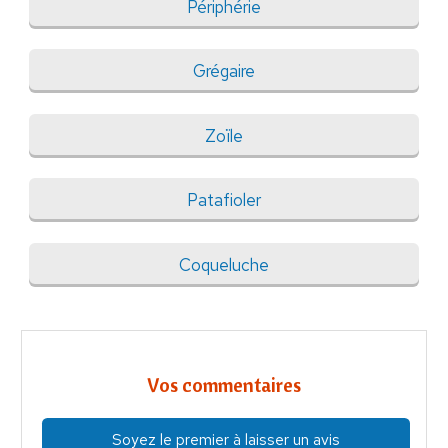
Périphérie
Grégaire
Zoïle
Patafioler
Coqueluche
Vos commentaires
Soyez le premier à laisser un avis