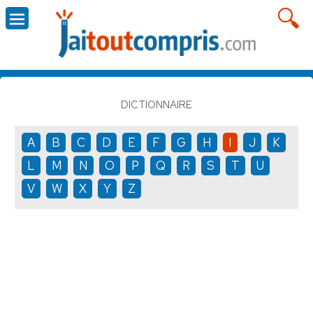
DICTIONNAIRE
A
B
C
D
E
F
G
H
I
J
K
L
M
N
O
P
Q
R
S
T
U
V
W
X
Y
Z