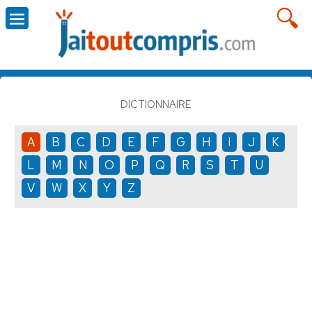
DICTIONNAIRE
A
B
C
D
E
F
G
H
I
J
K
L
M
N
O
P
Q
R
S
T
U
V
W
X
Y
Z