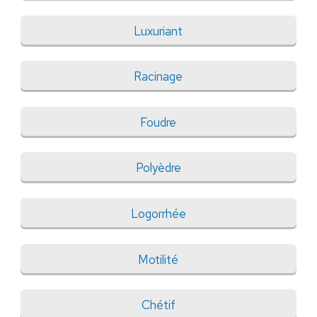
Luxuriant
Racinage
Foudre
Polyèdre
Logorrhée
Motilité
Chétif