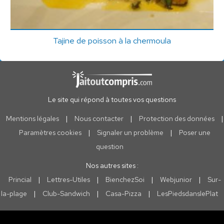
Tajine de poisson à la chermoula
Le site qui répond à toutes vos questions
Mentions légales
|
Nous contacter
|
Protection des données
|
Paramètres cookies
|
Signaler un problème
|
Poser une
question
Nos autres sites :
Princial
|
Lettres-Utiles
|
BienchezSoi
|
Webjunior
|
Sur-
la-plage
|
Club-Sandwich
|
Casa-Pizza
|
LesPiedsdanslePlat