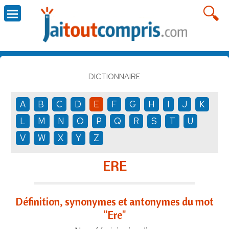
DICTIONNAIRE
A
B
C
D
E
F
G
H
I
J
K
L
M
N
O
P
Q
R
S
T
U
V
W
X
Y
Z
ERE
Définition, synonymes et antonymes du mot
"Ere"