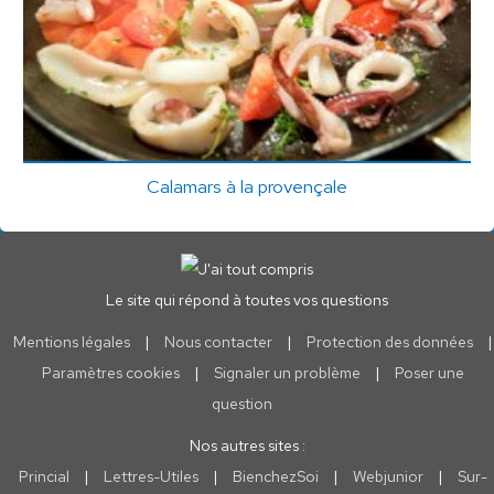
Calamars à la provençale
Le site qui répond à toutes vos questions
Mentions légales
|
Nous contacter
|
Protection des données
|
Paramètres cookies
|
Signaler un problème
|
Poser une
question
Nos autres sites :
Princial
|
Lettres-Utiles
|
BienchezSoi
|
Webjunior
|
Sur-