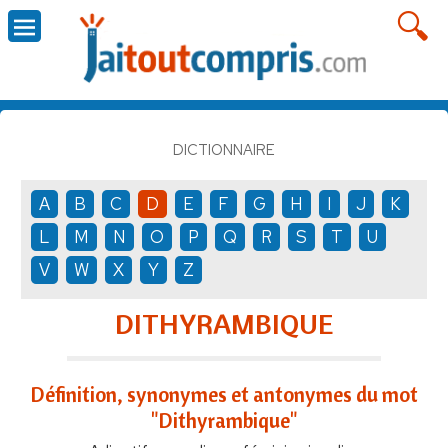
DICTIONNAIRE
A
B
C
D
E
F
G
H
I
J
K
L
M
N
O
P
Q
R
S
T
U
V
W
X
Y
Z
DITHYRAMBIQUE
Définition, synonymes et antonymes du mot
"Dithyrambique"